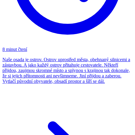
8 minut čtení
Naše osada je ostrov. Ostrov uprostřed města, obehnaný silnicemi a
zástavbou. A jako každý ostrov přitahuje cestovatele. Někteří
přijdou, zaujmou skromné místo a splynou s krajinou tak dokonale,
že si jejich přítomnosti ani nevšimneme. Jiní přijdou a zaberou.
Vytlačí původní obyvatele, obsadí prostor a šíří se dál.