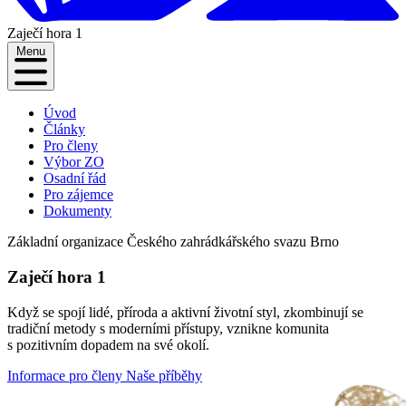
Zaječí hora 1
Menu
Úvod
Články
Pro členy
Výbor ZO
Osadní řád
Pro zájemce
Dokumenty
Základní organizace Českého zahrádkářského svazu Brno
Zaječí hora 1
Když se spojí lidé, příroda a aktivní životní styl, zkombinují se
tradiční metody s moderními přístupy, vznikne komunita
s pozitivním dopadem na své okolí.
Informace pro členy
Naše příběhy