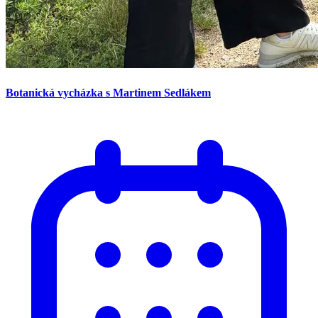
Botanická vycházka s Martinem Sedlákem