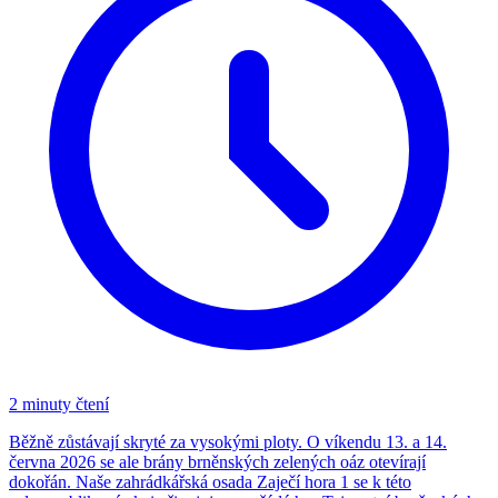
2 minuty čtení
Běžně zůstávají skryté za vysokými ploty. O víkendu 13. a 14.
června 2026 se ale brány brněnských zelených oáz otevírají
dokořán. Naše zahrádkářská osada Zaječí hora 1 se k této