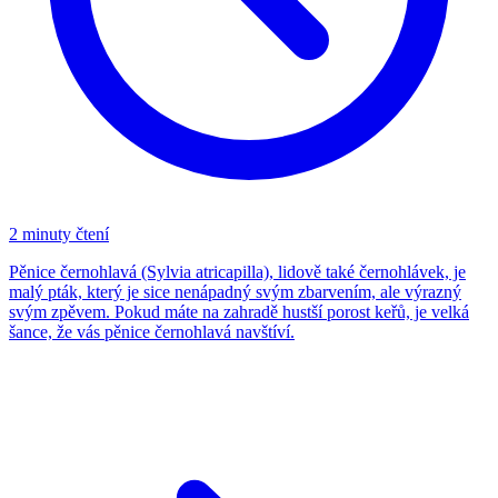
2 minuty čtení
Pěnice černohlavá (Sylvia atricapilla), lidově také černohlávek, je
malý pták, který je sice nenápadný svým zbarvením, ale výrazný
svým zpěvem. Pokud máte na zahradě hustší porost keřů, je velká
šance, že vás pěnice černohlavá navštíví.