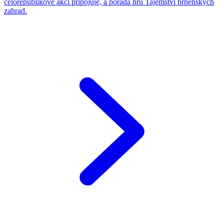
celorepublikové akci připojuje, a pořádá hru Tajemství brněnských
zahrad.