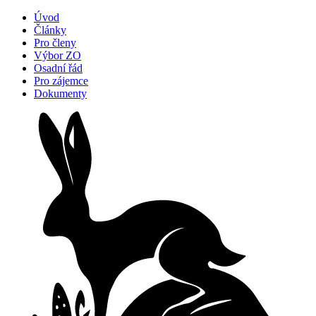
Úvod
Články
Pro členy
Výbor ZO
Osadní řád
Pro zájemce
Dokumenty