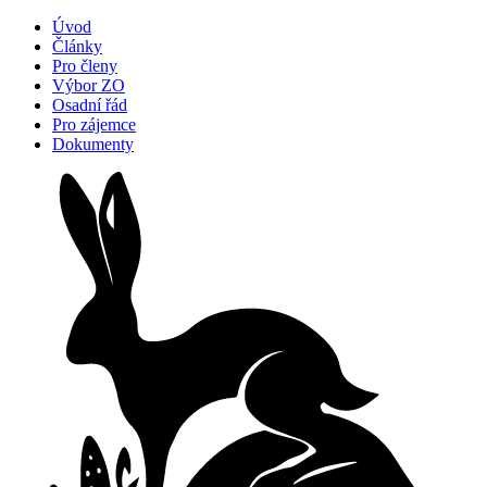
Úvod
Články
Pro členy
Výbor ZO
Osadní řád
Pro zájemce
Dokumenty