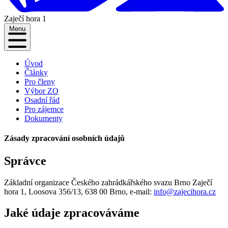
Zaječí hora 1
Menu
Úvod
Články
Pro členy
Výbor ZO
Osadní řád
Pro zájemce
Dokumenty
Zásady zpracování osobních údajů
Správce
Základní organizace Českého zahrádkářského svazu Brno Zaječí
hora 1, Loosova 356/13, 638 00 Brno, e‑mail:
info@zajecihora.cz
Jaké údaje zpracováváme