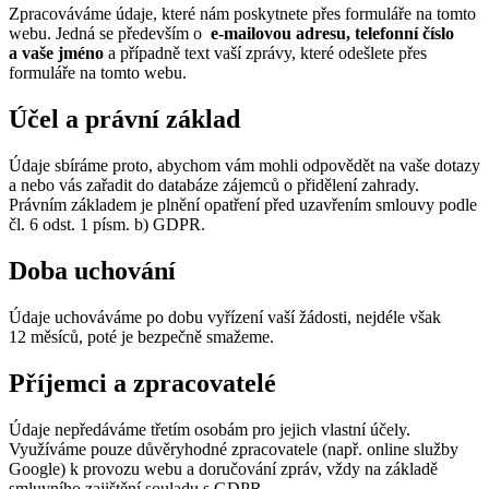
Zpracováváme údaje, které nám poskytnete přes formuláře na tomto
webu. Jedná se především o
e‑mailovou adresu, telefonní číslo
a vaše jméno
a případně text vaší zprávy, které odešlete přes
formuláře na tomto webu.
Účel a právní základ
Údaje sbíráme proto, abychom vám mohli odpovědět na vaše dotazy
a nebo vás zařadit do databáze zájemců o přidělení zahrady.
Právním základem je plnění opatření před uzavřením smlouvy podle
čl. 6 odst. 1 písm. b) GDPR.
Doba uchování
Údaje uchováváme po dobu vyřízení vaší žádosti, nejdéle však
12 měsíců, poté je bezpečně smažeme.
Příjemci a zpracovatelé
Údaje nepředáváme třetím osobám pro jejich vlastní účely.
Využíváme pouze důvěryhodné zpracovatele (např. online služby
Google) k provozu webu a doručování zpráv, vždy na základě
smluvního zajištění souladu s GDPR.