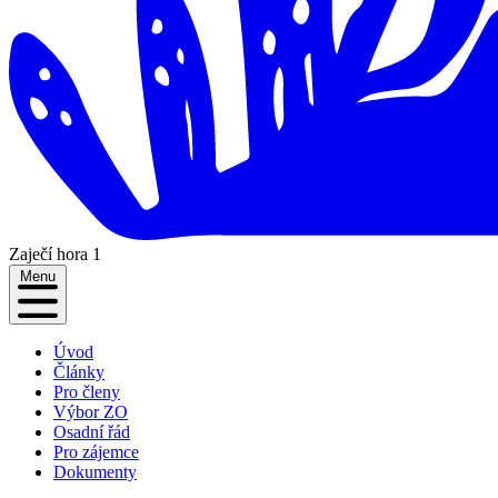
Zaječí hora 1
Menu
Úvod
Články
Pro členy
Výbor ZO
Osadní řád
Pro zájemce
Dokumenty