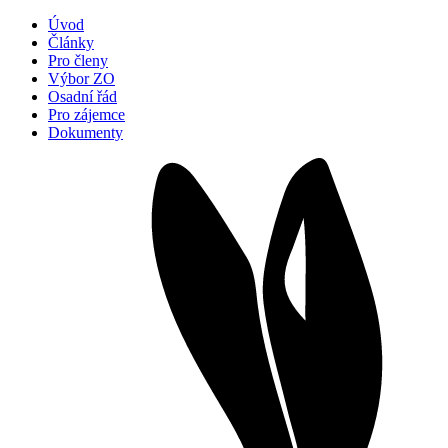
Úvod
Články
Pro členy
Výbor ZO
Osadní řád
Pro zájemce
Dokumenty